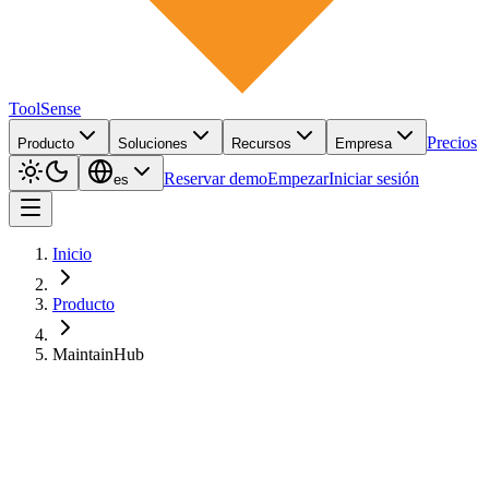
ToolSense
Precios
Producto
Soluciones
Recursos
Empresa
Reservar demo
Empezar
Iniciar sesión
es
Inicio
Producto
MaintainHub