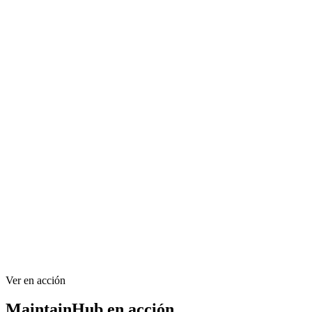
8.1 h
2
Carrefour
2004577
1245678 a
Floorwash…
Hako
—
6
Gunnedah…
2002362
11_20
Floorwash…
Hako
24.7 h
1
Carrefour
Escanear para inspeccionar
Órdenes de trabajo vinculadas por QR
Ver en acción
MaintainHub en acción