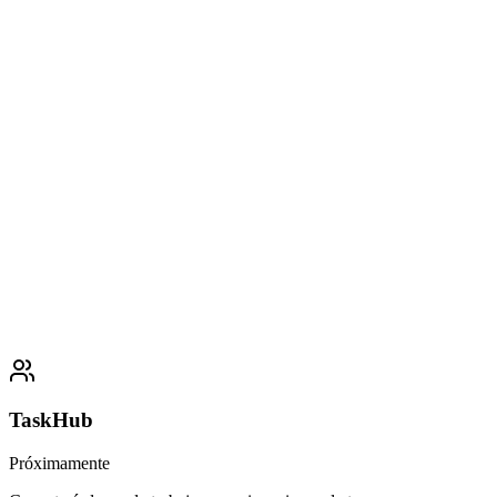
Reservar demo
Ver integraciones
TaskHub
Próximamente