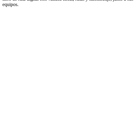
equipos.
Sistema de telemática separado, desconectado del resto de las
operaciones
Libros de conducción en papel y hojas de inspección
manuales
Tarjetas de combustible, portales de leasing y hojas de cálculo
que nunca se comunican entre sí