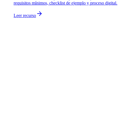
requisitos mínimos, checklist de ejemplo y proceso digital.
Leer recurso
El software de gestión de flotas hace seguimiento de sus vehículos
(ubicación, uso, costes, mantenimiento y conductores) en un solo
lugar. ToolSense (CarHub) gestiona coches, furgonetas y vehículos
de servicio junto a sus equipos, de modo que herramientas y
vehículos conviven en la misma app.
Sí. CarHub forma parte de la plataforma ToolSense, así que toda su
flota operativa (vehículos más herramientas, máquinas y activos) es
visible en una sola app en lugar de en sistemas separados.