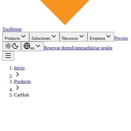
ToolSense
Precios
Producto
Soluciones
Recursos
Empresa
Reservar demo
Empezar
Iniciar sesión
es
Inicio
Producto
CarHub