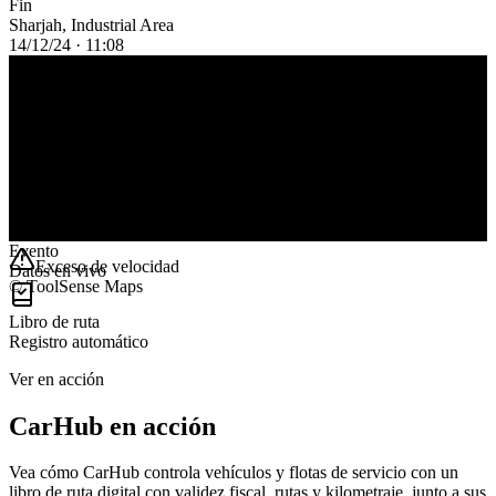
Fin
Sharjah, Industrial Area
14/12/24 · 11:08
124
km
6h 44m
Duración
1
Evento
Exceso de velocidad
Datos en vivo
© ToolSense Maps
Libro de ruta
Registro automático
Ver en acción
CarHub en acción
Vea cómo CarHub controla vehículos y flotas de servicio con un
libro de ruta digital con validez fiscal, rutas y kilometraje, junto a sus