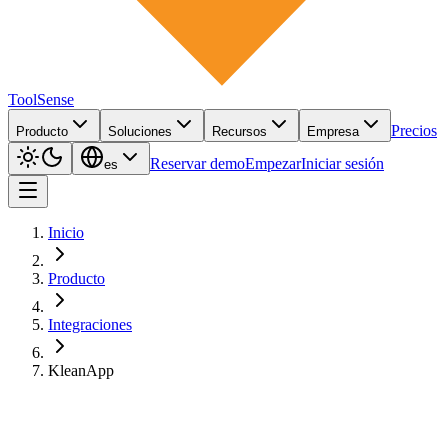
ToolSense
Precios
Producto
Soluciones
Recursos
Empresa
Reservar demo
Empezar
Iniciar sesión
es
Inicio
Producto
Integraciones
KleanApp