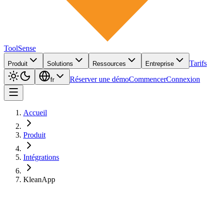
ToolSense
Tarifs
Produit
Solutions
Ressources
Entreprise
Réserver une démo
Commencer
Connexion
fr
Accueil
Produit
Intégrations
KleanApp