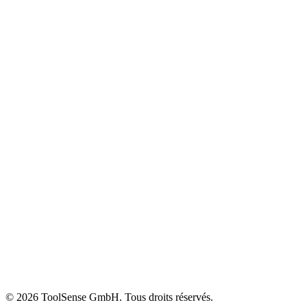
Entreprises FM
FM interne
OEM et revendeurs
Construction
Témoignages clients
Bibliothèque de contenu
Glossaire
Événements et webinaires
Centre d'aide
Calculateur ROI
Blog
À propos
Carrières
Presse
Partenaires
Tarifs
Mentions légales
© 2026 ToolSense GmbH. Tous droits réservés.