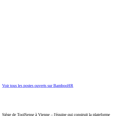
Account Executive (Junior bis Senior)
Sales
Vienna, Vienna
full-time
Account Executive (Junior to Senior) - English
Sales
Vienna, Vienna
full-time
Junior Customer Success Manager (m/w/d)
Customer Success Management
Vienna, Vienna
full-time
Voir tous les postes ouverts sur BambooHR
Siège de ToolSense à Vienne – l'équipe qui construit la plateforme