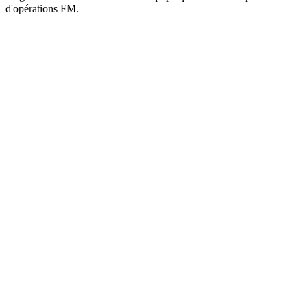
d'opérations FM.
Le travail, c'est la preuve.
Nous gagnons notre position par ce que nous livrons, pas par ce que
nous disons.