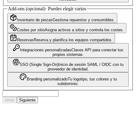
Add-ons (opcional)
·
Puedes elegir varios
Inventario de piezas
Gestiona repuestos y consumibles.
Costes por sitio
Asigna activos a sitios y controla los costes.
Reservas
Reserva y planifica los equipos compartidos.
Integraciones personalizadas
Claves API para conectar tus
propios sistemas.
SSO (Single Sign-On)
Inicio de sesión SAML / OIDC con tu
proveedor de identidad.
Branding personalizado
Tu logotipo, tus colores y tu
subdominio.
Atrás
Siguiente