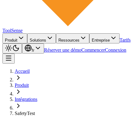
ToolSense
Tarifs
Produit
Solutions
Ressources
Entreprise
Réserver une démo
Commencer
Connexion
fr
Accueil
Produit
Intégrations
SafetyTest