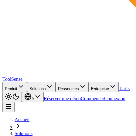
ToolSense
Tarifs
Produit
Solutions
Ressources
Entreprise
Réserver une démo
Commencer
Connexion
fr
Accueil
Solutions