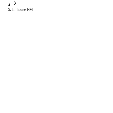
In-house FM
Robinson
Robinson