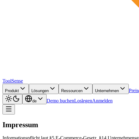
ToolSense
Preis
Produkt
Lösungen
Ressourcen
Unternehmen
Demo buchen
Loslegen
Anmelden
de
Impressum
Informationspflicht laut §5 E-Commerce-Gesetz, §14 Unternehmensg