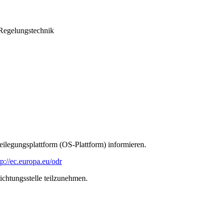
 Regelungstechnik
ilegungsplattform (OS-Plattform) informieren.
tp://ec.europa.eu/odr
lichtungsstelle teilzunehmen.