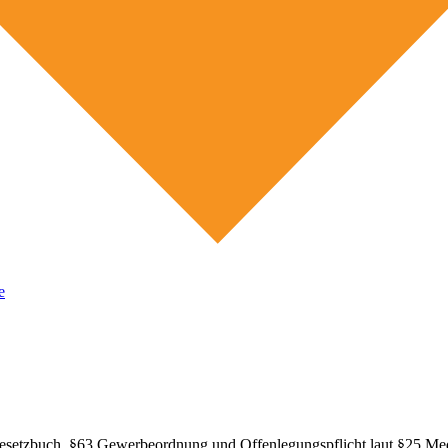
e
esetzbuch, §63 Gewerbeordnung und Offenlegungspflicht laut §25 Med