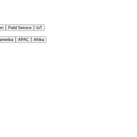
en
Field Service
IoT
amerika
APAC
Afrika
nem kleinen gemeldeten Fehler erfuhren.