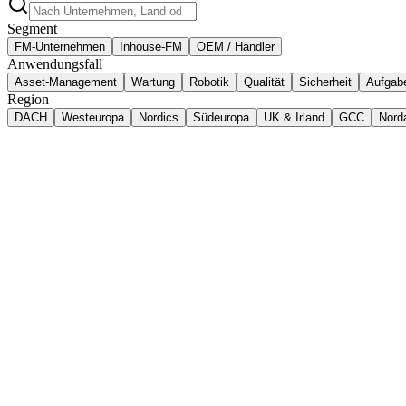
Segment
FM-Unternehmen
Inhouse-FM
OEM / Händler
Anwendungsfall
Asset-Management
Wartung
Robotik
Qualität
Sicherheit
Aufgab
Region
DACH
Westeuropa
Nordics
Südeuropa
UK & Irland
GCC
Nord
🇬🇧
Vereinigtes Königreich
Menard UK
Paul Johnson
Manchmal konnte es zwei Wochen dauern, bis wir selbst von ei
Vereinigtes Königreich
Story ansehen
🇬🇧
Vereinigtes Königreich
Bidvest