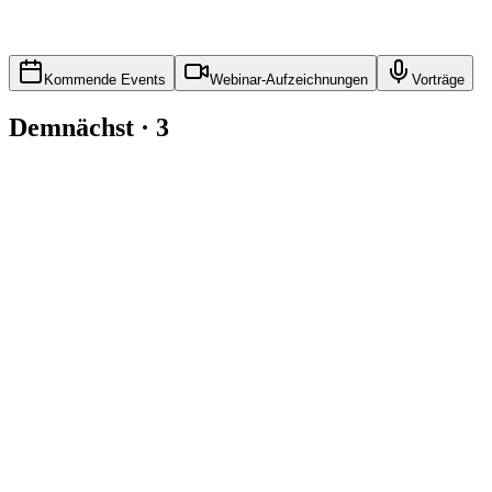
Kommende Events
Webinar-Aufzeichnungen
Vorträge
Demnächst
·
3
Messe
Interclean Amsterdam 2026
May 19–2026 (day: 22)
Amsterdam
,
Netherlands
Visit ToolSense at stand 02.215 – live RoboHub demos, CarHub OBD-
Buchung wird bald geöffnet
Privat
ISS Austria × ToolSense Customer Day