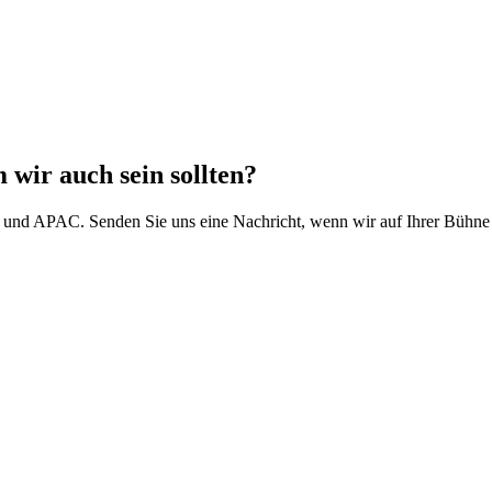
al ISS / ToolSense in-conversation panel on FM digitisation.
wir auch sein sollten?
a und APAC. Senden Sie uns eine Nachricht, wenn wir auf Ihrer Bühne 