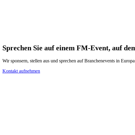
CMS Berlin 2025
Sep 23–2025 (day: 26)
Berlin
,
Germany
DACH cleaning expo. Booth tours, OEM partner sessions and the annu
Sprechen Sie auf einem FM-Event, auf dem 
Wir sponsern, stellen aus und sprechen auf Branchenevents in Europ
Kontakt aufnehmen